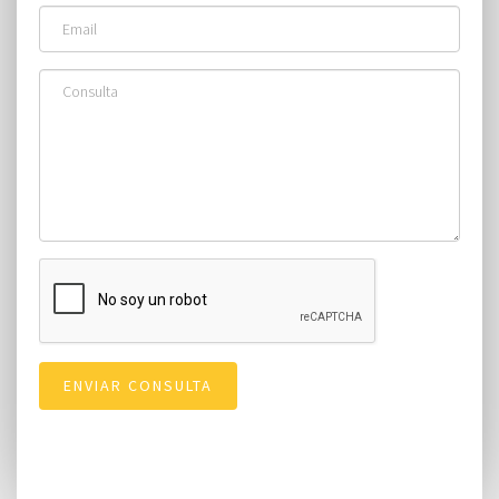
la improvisación, y que se dispone a asumir su personaje
como si se tratase de una actuación consagratoria;
permitiéndose ciertas licencias sobre el preciso guión que
le fuera encomendado. Muy pronto y junto al disparate en su
máxima expresión; iremos descubriendo un juego de
engaños que nos hará reír a carcajadas, mientras pone a
prueba nuestra propia escala de valores. Lars von Trier nos
revela en EL JEFE DEL JEFE una comedia tan feroz como
brillante, que amaremos desde los fans de “The Office” a los
cultores de las farsas de Pinter y Ionesco;
desenmascarando los mecanismos curiosos y poco
racionales que definen las relaciones entre jefes y
subordinados, así como todas las incoherencias que
aparecen cuando nos toca asumir un rol de poder.