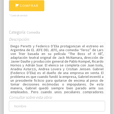
COMPRAR
* Costo de servicio
Categoría:
Comedia
Descripción:
Diego Peretti y Federico D’Elia protagonizan el estreno en
Argentina de EL JEFE DEL JEFE, una comedia “feroz” de Lars
von Trier basada en su película “The Boss of it All”,
adaptación teatral original de Jack McNamara, dirección de
Javier Daulte y producción general de Pablo Kompel, Ricardo
Hornos y Adrián Suar. El elenco se completa con Juan Isola,
Ariadna Asturzzi, Andrea Lovera y Cristian Jensen. Gabriel
(Federico D’Elia) es el dueño de una empresa en venta. El
problema es que cuando fundó la empresa, Gabriel inventó a
un presidente ficticio para quitarse de encima al peso de
tomar decisiones incómodas o impopulares. De esta
manera, Gabriel quedó siempre bien parado ante sus
empleados. Pero cuando unos peculiares compradores
extranjeros insisten en negociar cara a cara con “El Jefe”, y a
Consultar sobre esta obra:
riesgo de perderse un negoción, no se le ocurre mejor idea
que contratar a Cristian (Diego Peretti), un actor desocupado
para que simule ser el “presidente de la empresa”. Pero no
estamos ante cualquier actor, sino ante uno del método de